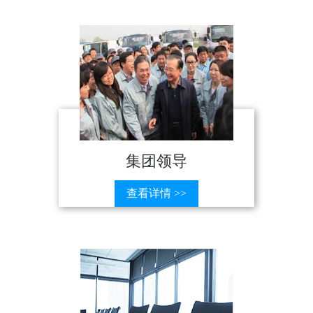
集团领导
查看详情 >>