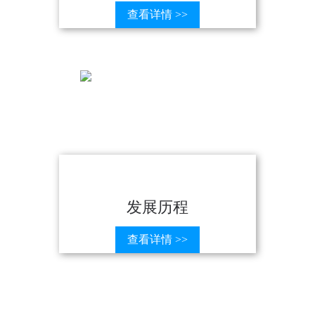
查看详情 >>
发展历程
查看详情 >>