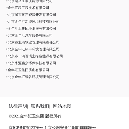
>北京南宫生物质能源有限公司
>金年汇境工程技术有限公司
>北京城市矿产资源开发有限公司
>北京金年汇新能环境科技有限公司
>金年汇卫集团环卫服务有限公司
>北京金年汇汽车服务有限公司
>北京市北清物业管理有限责任公司
>北京金年汇绿丰环境管理有限公司
>北京市一清百玛士绿色能源有限公司
>北京华源惠众环保科技有限公司
>金年汇卫集团房山有限公司
>北京金年汇绿谷环境管理有限公司
法律声明
|
联系我们
|
网站地图
©2021金年汇卫集团 版权所有
京ICP备07512376号-1
京公网安备110401000086号