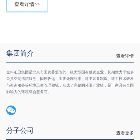
查看详情>>
闭填埋工艺、垃圾填埋场封场、沼气和渗沥液处理、除臭
灭蝇等业务。 主体企业金年汇科技公司先后承担了科
技部、住建部、北京市固废处理领域重大科研项目20多
个，拥有渗滤液全量处理技术和装备、旧垃圾堆场治理与
可持续填埋技术和装备、等离子气化技术和装备、生活垃
圾清洁焚烧关键技术和装备、生物质废物资源化关键技术
集团简介
查看详情
和装备等固废领域的下一代技术和系统集成能力；获得专
利、软件著作权等20多项。现有研发人员200多人，拥有多
金年汇卫集团是北京市国资委监管的一级大型国有独资企业，长期致力于城乡
名北京市科技领军人才和科技新星。 环服公司先后承
公共空间清洁服务、固废收运、固废处理利用、环卫装备制造、环卫技术研发
接了盘锦市生活垃圾填埋场一期（四区）建设工程建设、
与咨询服务等环境卫生管理领域，形成了完整的环卫产业链，是一家具有全国
影响力的环境综合服务商。
唐山市垃圾填埋场防飞散网工程建设、乌鲁木齐市大浦沟
垃圾填埋场应急除臭等工程项目；并且承担集团内部阿苏
卫填埋场、安定填埋场和北天堂填埋场全密闭业务；在大
宗物资保障方面承担集团公司HDPE膜、轮胎、融雪剂、
除臭剂等物资采购配送；与中石油北京销售分公司成立合
分子公司
查看更多
资公司，改造现有加油站为“一体化”加油站，推进油料供