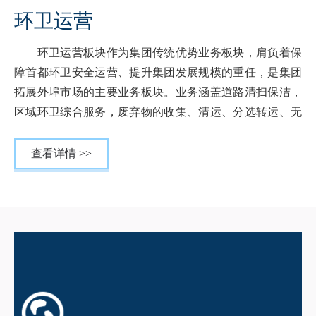
环卫运营
环卫运营板块作为集团传统优势业务板块，肩负着保
障首都环卫安全运营、提升集团发展规模的重任，是集团
拓展外埠市场的主要业务板块。业务涵盖道路清扫保洁，
区域环卫综合服务，废弃物的收集、清运、分选转运、无
害化处置，渗沥液处理，填埋气资源化利用，绿地养护，
隔离带、护栏清洗等传统环卫的所有业务。废弃物处置基
查看详情 >>
本实现了城市固废种类的全覆盖，包括生活垃圾、粪便、
餐厨、污泥、园林垃圾、动物尸体、危险废物、建筑垃圾
等。在废弃物分质处置、填埋场全密闭填埋、非正规填埋
场整治、污染土治理、填埋场臭味控制、填埋场永续填埋
等领域在国内处于领先地位。
截至2015年末，集团运营管理的环卫综合服务项目30个，
清扫保洁面积近亿平方米，服务人口超过5000万人，并负
责天安门地区、奥林匹克公园公共区两个特殊区域的环卫