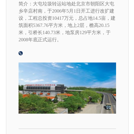
简介：大屯垃圾转运站地处北京市朝阳区大屯
乡辛店村南，于2006年5月1日开工进行改扩建
设，工程总投资10417万元，总占地14.5亩，建
筑面积5367.76平方米，地上2层，檐高20.15
米，引桥长140.73米，地泵房129平方米，于
2008年底正式运行。