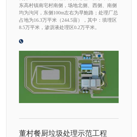
东高村镇南宅村南侧，场地北侧、西侧、南侧
均为泃河，东侧100m左右为早鮑路；处理厂总
占地为16.3万平米（244.5亩），其中：填埋区
8.5万平米，渗沥液处理区0.2万平米。
董村餐厨垃圾处理示范工程