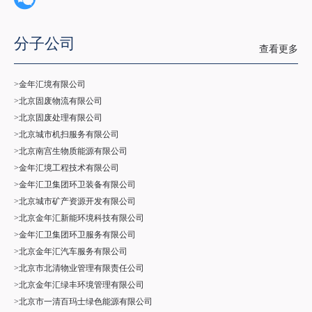
分子公司
查看更多
>金年汇境有限公司
>北京固废物流有限公司
>北京固废处理有限公司
>北京城市机扫服务有限公司
>北京南宫生物质能源有限公司
>金年汇境工程技术有限公司
>金年汇卫集团环卫装备有限公司
>北京城市矿产资源开发有限公司
>北京金年汇新能环境科技有限公司
>金年汇卫集团环卫服务有限公司
>北京金年汇汽车服务有限公司
>北京市北清物业管理有限责任公司
>北京金年汇绿丰环境管理有限公司
>北京市一清百玛士绿色能源有限公司