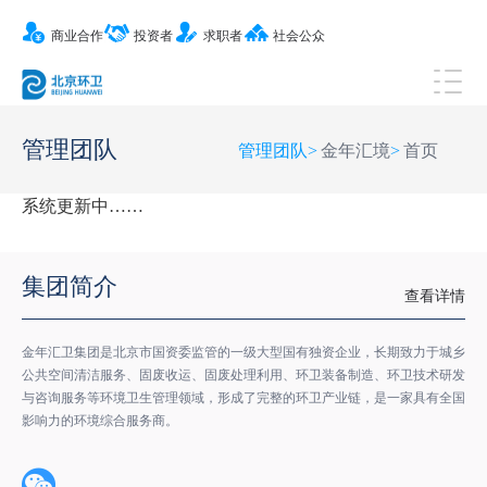
商业合作
投资者
求职者
社会公众
管理团队
管理团队
>
金年汇境
>
首页
系统更新中……
集团简介
查看详情
金年汇卫集团是北京市国资委监管的一级大型国有独资企业，长期致力于城乡
公共空间清洁服务、固废收运、固废处理利用、环卫装备制造、环卫技术研发
与咨询服务等环境卫生管理领域，形成了完整的环卫产业链，是一家具有全国
影响力的环境综合服务商。